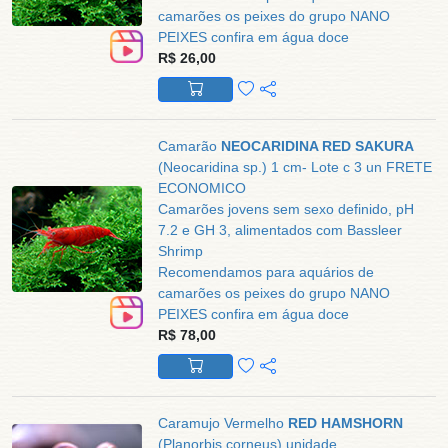
camarões os peixes do grupo NANO
PEIXES confira em água doce
R$ 26,00
Camarão
NEOCARIDINA RED SAKURA
(Neocaridina sp.) 1 cm- Lote c 3 un FRETE
ECONOMICO
Camarões jovens sem sexo definido, pH
7.2 e GH 3, alimentados com Bassleer
Shrimp
Recomendamos para aquários de
camarões os peixes do grupo NANO
PEIXES confira em água doce
R$ 78,00
Caramujo Vermelho
RED HAMSHORN
(Planorbis corneus) unidade