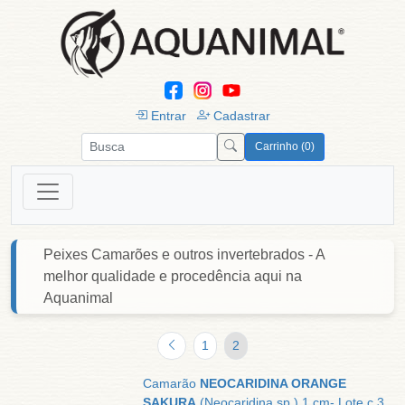
Entrar
Cadastrar
Carrinho (0)
Peixes Camarões e outros invertebrados - A
melhor qualidade e procedência aqui na
Aquanimal
1
2
Camarão
NEOCARIDINA ORANGE
SAKURA
(Neocaridina sp.) 1 cm- Lote c 3