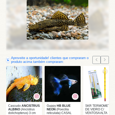
Aproveite a oportunidade! clientes que compraram o
produto acima também compraram:
Cascudo
ANCISTRUS
Guppy
HB BLUE
SKR TERMOMETRO
ALBINO
(Ancistrus
NEON
(Poecilia
DE VIDRO C/
dolichopterus) 3 cm
reticulata) CASAL
VENTOSA ALTA