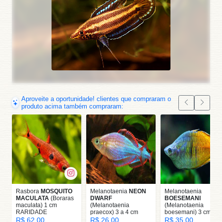
Aproveite a oportunidade! clientes que compraram o
produto acima também compraram:
Rasbora
MOSQUITO
Melanotaenia
NEON
Melanotaenia
MACULATA
(Boraras
DWARF
BOESEMANI
maculata) 1 cm
(Melanotaenia
(Melanotaenia
RARIDADE
praecox) 3 a 4 cm
boesemani) 3 cm
R$ 62,00
R$ 26,00
R$ 35,00