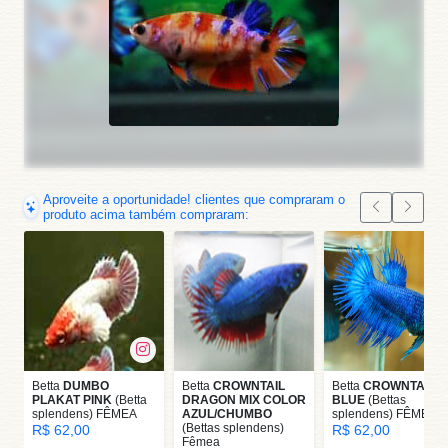
Aproveite a oportunidade! clientes que compraram o
produto acima também compraram:
Betta
DUMBO
Betta
CROWNTAIL
Betta
CROWNTAIL
PLAKAT PINK
(Betta
DRAGON MIX COLOR
BLUE
(Bettas
splendens) FÊMEA
AZUL/CHUMBO
splendens) FÊMEA
(Bettas splendens)
R$ 62,00
R$ 62,00
Fêmea