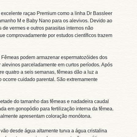
excelente raçao Premium como a linha Dr Bassleer
tamanho M e Baby Nano para os alevivos. Devido ao
 de vermes e outros parasitas internos não
ue comprovadamente por estudos científicos trazem
na. Fêmeas podem armazenar espermatozóides dos
ir alevinos parceladamente em curtos períodos. Após
tre quatro a seis semanas, fêmeas dão a luz a
Não ocorre cuidado parental. São extremamente
etade do tamanho das fêmeas e nadadeira caudal
ada em gonopódio para fertilização interna da fêmea.
malmente apresentam coloração monótona.
 vão desde água altamente turva a água cristalina