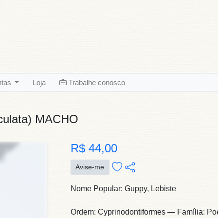
ntas
Loja
Trabalhe conosco
ticulata) MACHO
R$ 44,00
Avise-me
Nome Popular: Guppy, Lebiste
Ordem: Cyprinodontiformes — Família: Poec