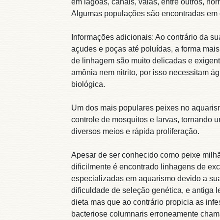
em lagoas, canais, valas, entre outros, n
Algumas populações são encontradas em 
Informações adicionais: Ao contrário da 
açudes e poças até poluídas, a forma mai
de linhagem são muito delicadas e exigen
amônia nem nitrito, por isso necessitam á
biológica.
Um dos mais populares peixes no aquarism
controle de mosquitos e larvas, tornando 
diversos meios e rápida proliferação.
Apesar de ser conhecido como peixe milh
dificilmente é encontrado linhagens de exc
especializadas em aquarismo devido a sua
dificuldade de seleção genética, e antiga 
dieta mas que ao contrário propicia as in
bacteriose columnaris erroneamente cham