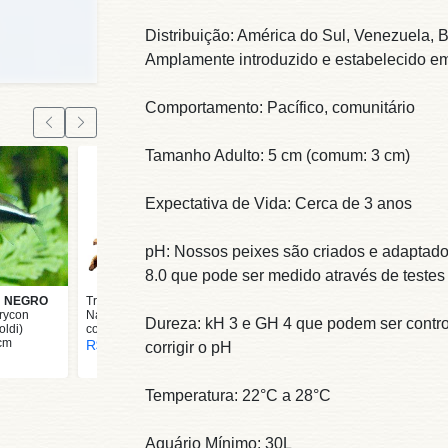
Distribuição: América do Sul, Venezuela, B
Amplamente introduzido e estabelecido em
Comportamento: Pacífico, comunitário
Tamanho Adulto: 5 cm (comum: 3 cm)
Expectativa de Vida: Cerca de 3 anos
pH: Nossos peixes são criados e adaptado
8.0 que pode ser medido através de testes 
 NEGRO
Tronco Raiz Galhada
rycon
Natural (16 a 22 cm) -
Dureza: kH 3 e GH 4 que podem ser contr
oldi)
cod. verde
cm
R$ 44,00
corrigir o pH
Temperatura: 22°C a 28°C
Aquário Mínimo: 30L