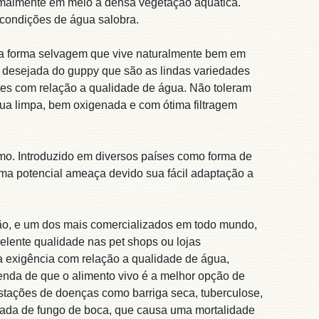
ormalmente em meio a densa vegetação aquática.
condições de água salobra.
sua forma selvagem que vive naturalmente bem em
s desejada do guppy que são as lindas variedades
tes com relação a qualidade de água. Não toleram
gua limpa, bem oxigenada e com ótima filtragem
o. Introduzido em diversos países como forma de
uma potencial ameaça devido sua fácil adaptação a
ão, e um dos mais comercializados em todo mundo,
elente qualidade nas pet shops ou lojas
 exigência com relação a qualidade de água,
lenda de que o alimento vivo é a melhor opção de
festações de doenças como barriga seca, tuberculose,
ada de fungo de boca, que causa uma mortalidade