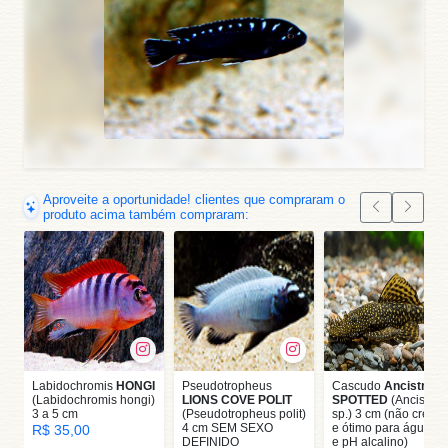
Aproveite a oportunidade! clientes que compraram o
produto acima também compraram:
Labidochromis
HONGI
Pseudotropheus
Cascudo
Ancistrus
(Labidochromis hongi)
LIONS COVE POLIT
SPOTTED
(Ancistrus
3 a 5 cm
(Pseudotropheus polit)
sp.) 3 cm (não cresce
4 cm SEM SEXO
e ótimo para água fri
R$ 35,00
DEFINIDO
e pH alcalino)