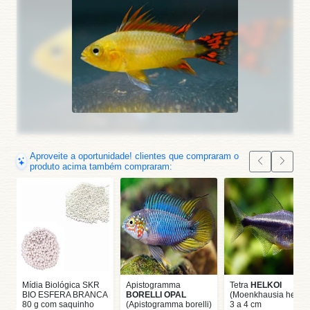
Aproveite a oportunidade! clientes que compraram o
produto acima também compraram:
Mídia Biológica SKR
Apistogramma
Tetra
HELKOI
BIO ESFERA BRANCA
BORELLI OPAL
(Moenkhausia helkoi
80 g com saquinho
(Apistogramma borelli)
3 a 4 cm