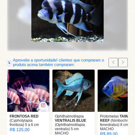
Aproveite a oportunidade! clientes que compraram o
produto acima também compraram:
FRONTOSA RED
Ophithalmotilapia
Protomelas
TAIWAN
(Cyphotylapia
VENTRALIS BLUE
REEF
(Nimbochromi
frontosa) 5 a 6 cm
(Ophithalmotilapia
fenestratus) 8 cm
ventralis) 5 cm
MACHO
R$ 125,00
MACHO
R$ 89,00