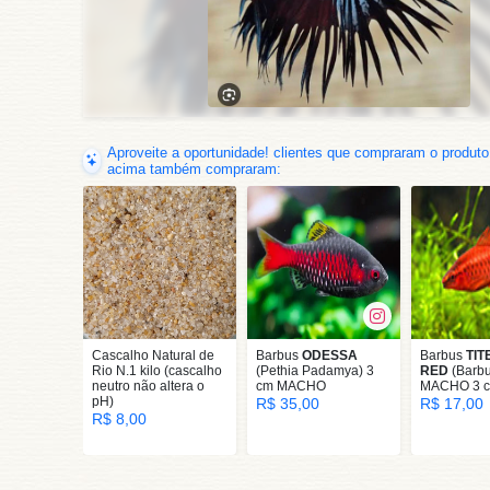
Aproveite a oportunidade! clientes que compraram o produto
acima também compraram:
Cascalho Natural de
Barbus
ODESSA
Barbus
TIT
Rio N.1 kilo (cascalho
(Pethia Padamya) 3
RED
(Barbus
neutro não altera o
cm MACHO
MACHO 3 c
pH)
R$ 35,00
R$ 17,00
R$ 8,00