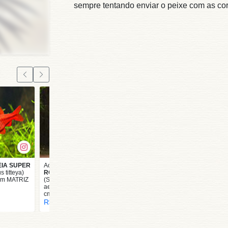
sempre tentando enviar o peixe com as cor
EIA SUPER
Acará-Disco
RED
Camarão
 titteya)
ROSE GRADE AA
NEOCARIDINA
m MATRIZ
(Symphysodon
ORANGE SAKURA
aequifasciata) 6 a 7
(Neocaridina sp.) 1
cm
cm- Unidade
R$ 152,00
R$ 26,00