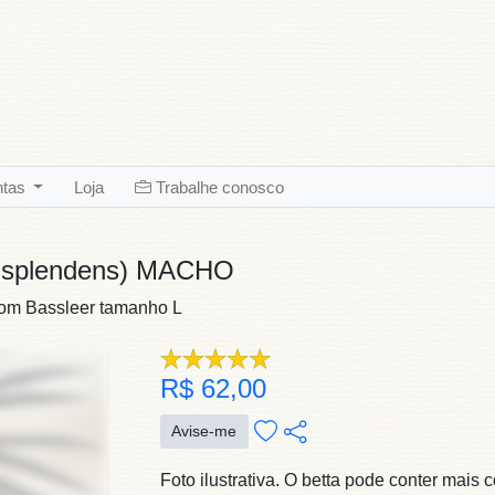
ntas
Loja
Trabalhe conosco
 splendens) MACHO
com Bassleer tamanho L
R$ 62,00
Avise-me
Foto ilustrativa. O betta pode conter mais