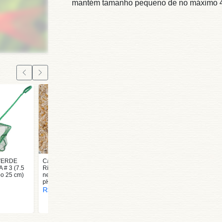
mantém tamanho pequeno de no máximo 4-5 
VERDE
Cascalho Natural de
# 3 (7.5
Rio N.1 kilo (cascalho
o 25 cm)
neutro não altera o
pH)
R$ 8,00