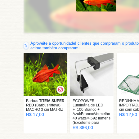
Aproveite a oportunidade! clientes que compraram o produto
acima também compraram:
Barbus
TITEIA SUPER
ECOPOWER
REDINHA 
RED
(Barbus titteya)
Luminária de LED
IMPORTADA 
MACHO 3 cm MATRIZ
FT100 Branco +
cm com cab
Azul/Branco/Vermelho
R$ 17,00
R$ 12,50
40 watts/4.692 lumens
(Excelente para
R$ 386,00