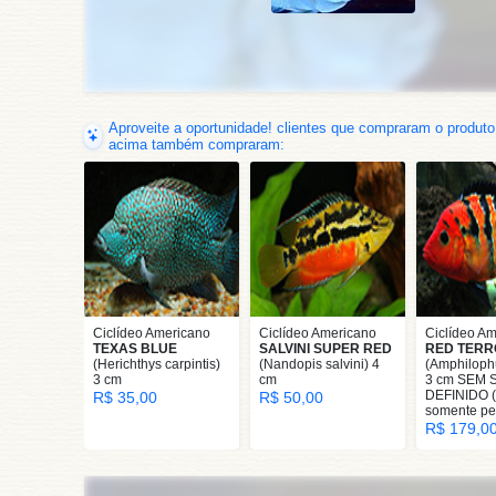
Aproveite a oportunidade! clientes que compraram o produto
acima também compraram:
Ciclídeo Americano
Ciclídeo Americano
Ciclídeo A
TEXAS BLUE
SALVINI SUPER RED
RED TERR
(Herichthys carpintis)
(Nandopis salvini) 4
(Amphilophu
3 cm
cm
3 cm SEM 
DEFINIDO 
R$ 35,00
R$ 50,00
somente pel
R$ 179,0