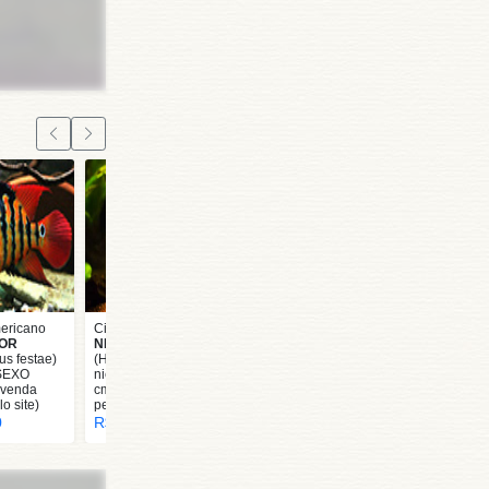
mericano
Ciclídeo Americano
FRONTOSA RED
OR
NICARAGUENSIS
(Cyphotylapia
s festae)
(Hypsophyrys
frontosa) 5 a 6 cm
SEXO
nicaraguensis) 5 a 7
R$ 125,00
(venda
cm (venda somente
o site)
pelo site)
0
R$ 197,00