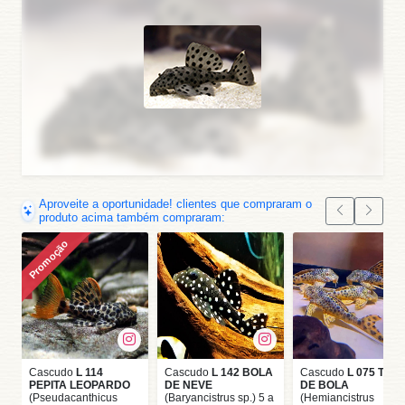
Aproveite a oportunidade! clientes que compraram o
produto acima também compraram:
Promoção
Cascudo
L 114
Cascudo
L 142 BOLA
Cascudo
L 075 TIGR
PEPITA LEOPARDO
DE NEVE
DE BOLA
(Pseudacanthicus
(Baryancistrus sp.) 5 a
(Hemiancistrus