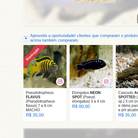
Aproveite a oportunidade! clientes que compraram o produto
acima também compraram:
Promoção
Pseudotropheus
Elongatus
NEON
Cascudo
A
FLAVUS
SPOT
(Pseud.
SPOTTED
(
(Pseudotropheus
elongatus) 3 a 4 cm
sp.) 3 cm (
flavus) 7 a 8 cm
e ótimo par
R$ 80,00
MACHO
e pH alcali
R$ 35,00
R$ 35,00