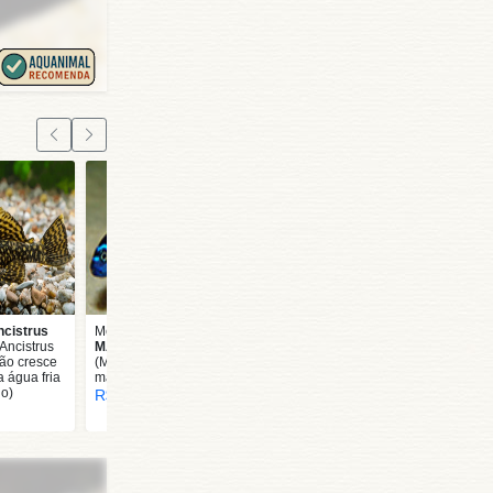
ncistrus
Melanocromis
Cynotilapia
AFRA
Ancistrus
MAINGANO TRUE
COBUE
(Cynotilapia
não cresce
(Melanocromis
afra) SEM SEXO
a água fria
maingano) 3 cm
DEFINIDO 3 a 4 cm
no)
R$ 17,00
R$ 197,00