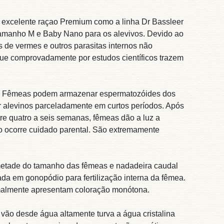
excelente raçao Premium como a linha Dr Bassleer
tamanho M e Baby Nano para os alevivos. Devido ao
 de vermes e outros parasitas internos não
ue comprovadamente por estudos científicos trazem
na. Fêmeas podem armazenar espermatozóides dos
ir alevinos parceladamente em curtos períodos. Após
tre quatro a seis semanas, fêmeas dão a luz a
Não ocorre cuidado parental. São extremamente
etade do tamanho das fêmeas e nadadeira caudal
ada em gonopódio para fertilização interna da fêmea.
malmente apresentam coloração monótona.
 vão desde água altamente turva a água cristalina