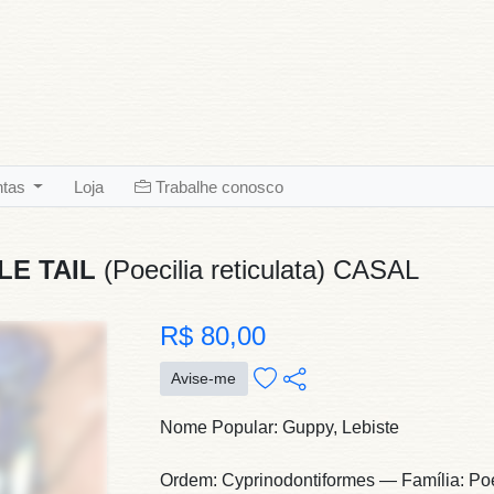
ntas
Loja
Trabalhe conosco
E TAIL
(Poecilia reticulata) CASAL
R$ 80,00
Avise-me
Nome Popular: Guppy, Lebiste
Ordem: Cyprinodontiformes — Família: Poec