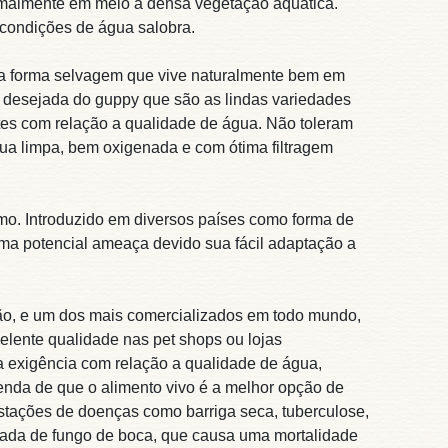
ormalmente em meio a densa vegetação aquática.
condições de água salobra.
sua forma selvagem que vive naturalmente bem em
s desejada do guppy que são as lindas variedades
tes com relação a qualidade de água. Não toleram
gua limpa, bem oxigenada e com ótima filtragem
o. Introduzido em diversos países como forma de
uma potencial ameaça devido sua fácil adaptação a
ão, e um dos mais comercializados em todo mundo,
elente qualidade nas pet shops ou lojas
 exigência com relação a qualidade de água,
lenda de que o alimento vivo é a melhor opção de
festações de doenças como barriga seca, tuberculose,
ada de fungo de boca, que causa uma mortalidade