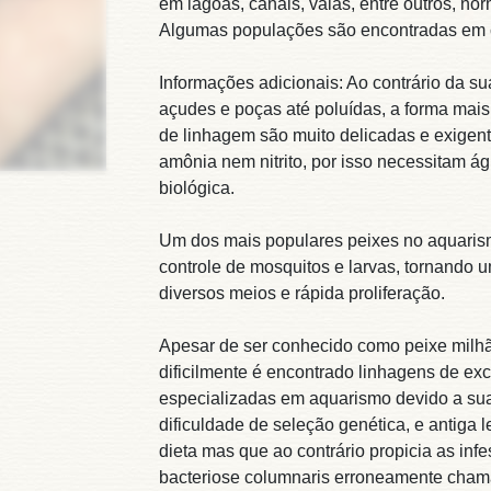
em lagoas, canais, valas, entre outros, n
Algumas populações são encontradas em 
Informações adicionais: Ao contrário da 
açudes e poças até poluídas, a forma mai
de linhagem são muito delicadas e exigen
amônia nem nitrito, por isso necessitam á
biológica.
Um dos mais populares peixes no aquarism
controle de mosquitos e larvas, tornando 
diversos meios e rápida proliferação.
Apesar de ser conhecido como peixe milh
dificilmente é encontrado linhagens de exc
especializadas em aquarismo devido a sua
dificuldade de seleção genética, e antiga 
dieta mas que ao contrário propicia as in
bacteriose columnaris erroneamente cham