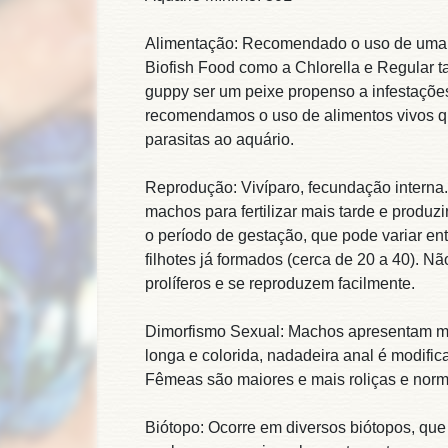
Alimentação: Recomendado o uso de uma 
Biofish Food como a Chlorella e Regular 
guppy ser um peixe propenso a infestações
recomendamos o uso de alimentos vivos q
parasitas ao aquário.
Reprodução: Vivíparo, fecundação inter
machos para fertilizar mais tarde e produz
o período de gestação, que pode variar en
filhotes já formados (cerca de 20 a 40). 
prolíferos e se reproduzem facilmente.
Dimorfismo Sexual: Machos apresentam m
longa e colorida, nadadeira anal é modific
Fêmeas são maiores e mais roliças e nor
Biótopo: Ocorre em diversos biótopos, que