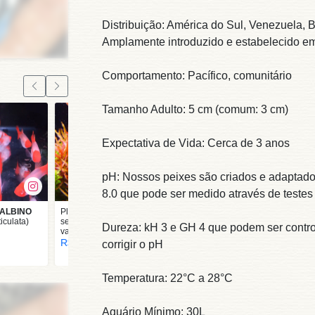
Distribuição: América do Sul, Venezuela, B
Amplamente introduzido e estabelecido em
Comportamento: Pacífico, comunitário
Tamanho Adulto: 5 cm (comum: 3 cm)
Expectativa de Vida: Cerca de 3 anos
pH: Nossos peixes são criados e adaptado
8.0 que pode ser medido através de testes 
 ALBINO
Planta Pote Ammannia
Planta Pote
ticulata)
senegalensis -
Limnophila aromatica
Dureza: kH 3 e GH 4 que podem ser contr
vasinho
R$ 21,50
R$ 21,50
corrigir o pH
Temperatura: 22°C a 28°C
Aquário Mínimo: 30L