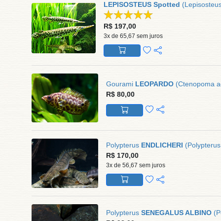
LEPISOSTEUS Spotted
(Lepisosteus
R$ 197,00
3x de 65,67 sem juros
Gourami
LEOPARDO
(Ctenopoma acu
R$ 80,00
Polypterus
ENDLICHERI
(Polypterus
R$ 170,00
3x de 56,67 sem juros
Polypterus
SENEGALUS ALBINO
(P