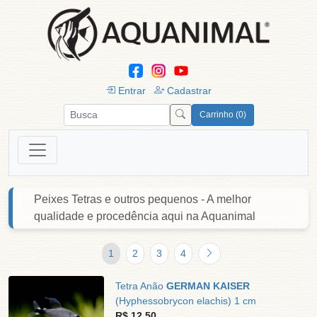
Entrar
Cadastrar
Carrinho (0)
Peixes Tetras e outros pequenos - A melhor
qualidade e procedência aqui na Aquanimal
1
2
3
4
Tetra Anão
GERMAN KAISER
(Hyphessobrycon elachis) 1 cm
R$ 12,50