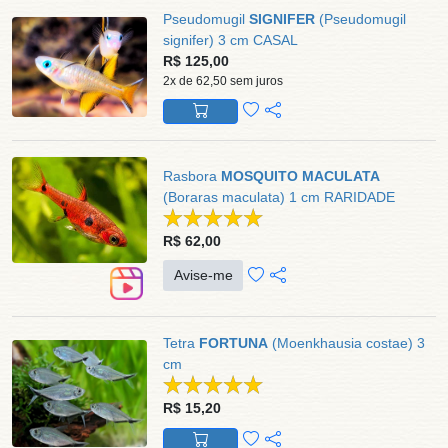
Pseudomugil
SIGNIFER
(Pseudomugil
signifer) 3 cm CASAL
R$ 125,00
2x de 62,50 sem juros
Rasbora
MOSQUITO MACULATA
(Boraras maculata) 1 cm RARIDADE
R$ 62,00
Avise-me
Tetra
FORTUNA
(Moenkhausia costae) 3
cm
R$ 15,20