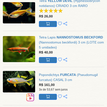
Tetra
YELLOW DEVIL
(Hyphessobrycon
notidanos) CRIADO 3 cm RARO
R$ 26,00
Tetra Lapis
NANNOSTOMUS BECKFORD
(Nannostomus beckfordi) 3 cm (LOTE com
5 unidades)
R$ 40,00
Popondichtys
FURCATA
(Pseudomugil
furcatus) CASAL 3 cm
R$ 161,00
3x de 53,67 sem juros