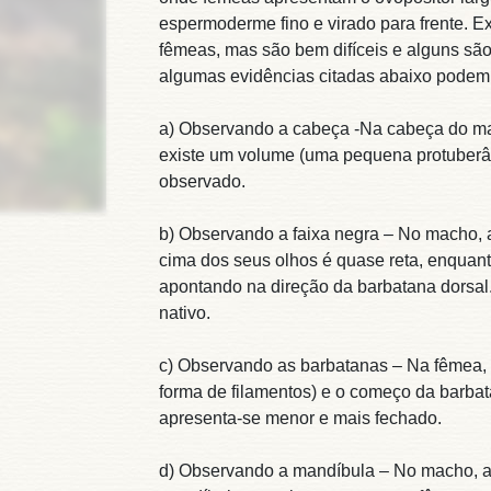
espermoderme fino e virado para frente. E
fêmeas, mas são bem difíceis e alguns sã
algumas evidências citadas abaixo podem a
a) Observando a cabeça -Na cabeça do mac
existe um volume (uma pequena protuberân
observado.
b) Observando a faixa negra – No macho, a 
cima dos seus olhos é quase reta, enquant
apontando na direção da barbatana dorsal
nativo.
c) Observando as barbatanas – Na fêmea, o
forma de filamentos) e o começo da barba
apresenta-se menor e mais fechado.
d) Observando a mandíbula – No macho, a 