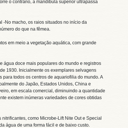
rre o contrário, a mandíbula superior ultrapassa
l -No macho, os raios situados no início da
 número do que na fêmea.
entos em meio a vegetação aquática, com grande
de água doce mais populares do mundo e registros
 de 1930. Inicialmente os exemplares selvagens
 para todos os centros de aquariofilia do mundo. A
ncipalmente do Japão, Estados Unidos, China e
eiro, em escala comercial, diminuindo a quantidade
ente existem inúmeras variedades de cores obtidas
trificantes, como Microbe-Lift Nite Out e Special
da água de uma forma fácil e de baixo custo.