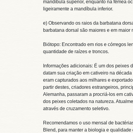
mandíbula superior, enquanto na fêmea oco
ligeiramente a mandíbula inferior.
e) Observando os raios da barbatana dorsa
barbatana dorsal são maiores e em maior
Biótopo: Encontrado em rios e córregos l
quantidade de raízes e troncos.
Informações adicionais: É um dos peixes 
datam sua criação em cativeiro na década
eram capturados aos milhares e exportados
partir destes, criadores estrangeiros, pri
Alemanha, passaram a procriá-los em cativ
dos peixes coletados na natureza. Atualm
através de cruzamento seletivo.
Recomendamos o uso mensal de bactérias ni
Blend, para manter a biologia e qualidade 