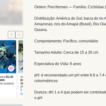
Ordem: Perciformes — Família: Cichlidae (
Distribuição: América do Sul; bacia do rio
Amazonas; rios do Amapá (Brasil), Rio Oi
Guiana.
Comportamento: Pacífico, comunitário
Tamanho Adulto: Cerca de 15 a 20 cm
Expectativa de Vida: 8 anos
pH: é recomendado um pH entre 6.6 a 7.4 
eira
BLUE
Acará Bandeira
Botia DWARF SIAM
OWN
BULGARIAN GREEN
(Yasuhikotakia
colorimétricos
um scalare)
SEAL POINT
sidthimunki) 3 cm -
(Pterophyllum scalare)
venda somente pelo
5 a 6 cm
site
Dureza: dH 1 a 4 que podem ser controlad
R$ 50,00
R$ 197,00
o pH