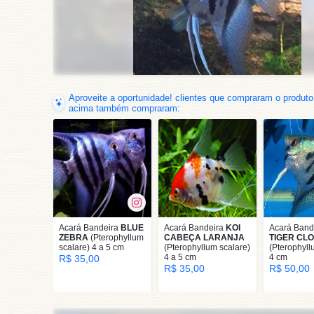
Aproveite a oportunidade! clientes que compraram o produto
acima também compraram:
Acará Bandeira
BLUE
Acará Bandeira
KOI
Acará Band
ZEBRA
(Pterophyllum
CABEÇA LARANJA
TIGER CL
scalare) 4 a 5 cm
(Pterophyllum scalare)
(Pterophyll
4 a 5 cm
4 cm
R$ 35,00
R$ 35,00
R$ 50,00