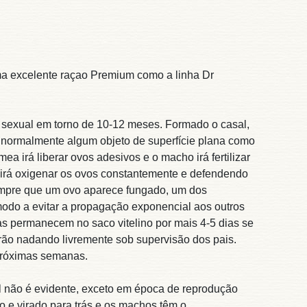
 excelente raçao Premium como a linha Dr
sexual em torno de 10-12 meses. Formado o casal,
a, normalmente algum objeto de superfície plana como
a irá liberar ovos adesivos e o macho irá fertilizar
 irá oxigenar os ovos constantemente e defendendo
empre que um ovo aparece fungado, um dos
 modo a evitar a propagação exponencial aos outros
vas permanecem no saco vitelino por mais 4-5 dias se
rão nadando livremente sob supervisão dos pais.
próximas semanas.
 não é evidente, exceto em época de reprodução
 e virado para trás e os machos têm o