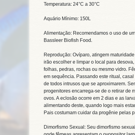
Temperatura: 24°C a 30°C
Aquário Mínimo: 150L
Alimentação: Recomendamos o uso de uma
Bassleer Biofish Food.
Reprodução: Ovíparo, atingem maturidade 
irão escolher e limpar o local para desov
folhas, pedras, rochas ou mesmo vidro. Fême
em sequência. Passando este ritual, casal
de todos intrusos que se aproximarem. S
progenitores encarrega-se de o retirar de
ovos. A eclosão ocorre em 2 dias e as lar
alimentando deste, quando logo mais esta
Pais costumam cuidar da progênie pelas 
Dimorfismo Sexual: Seu dimorfismo sexual
onde fêmeas apresentam o ovopositor largo