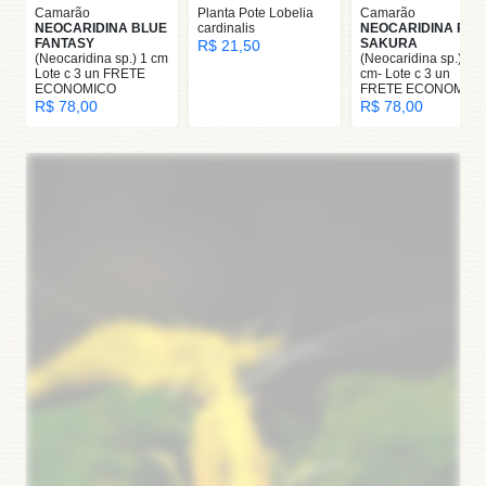
Camarão
Planta Pote Lobelia
Camarão
NEOCARIDINA BLUE
cardinalis
NEOCARIDINA RED
FANTASY
SAKURA
R$ 21,50
(Neocaridina sp.) 1 cm
(Neocaridina sp.) 1
Lote c 3 un FRETE
cm- Lote c 3 un
ECONOMICO
FRETE ECONOMIC
R$ 78,00
R$ 78,00