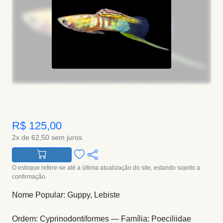
R$ 125,00
2x de 62,50 sem juros
O estoque refere-se até a última atualização do site, estando sujeito a
confirmação.
Nome Popular: Guppy, Lebiste
Ordem: Cyprinodontiformes — Família: Poeciliidae