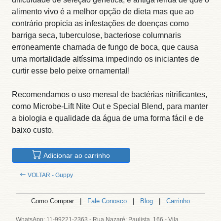
alimento vivo é a melhor opção de dieta mas que ao
contrário propicia as infestações de doenças como
barriga seca, tuberculose, bacteriose columnaris
erroneamente chamada de fungo de boca, que causa
uma mortalidade altíssima impedindo os iniciantes de
curtir esse belo peixe ornamental!
Recomendamos o uso mensal de bactérias nitrificantes,
como Microbe-Lift Nite Out e Special Blend, para manter
a biologia e qualidade da água de uma forma fácil e de
baixo custo.
Adicionar ao carrinho
VOLTAR - Guppy
Como Comprar |
Fale Conosco
|
Blog
|
Carrinho
WhatsApp: 11-99221-2363 - Rua Nazaré; Paulista, 166 - Vila