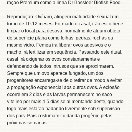
raçao Premium como a linha Dr Bassleer Biofish Food.
Reprodução: Ovíparo, atingem maturidade sexual em
torno de 10-12 meses. Formado o casal, irão escolher e
limpar o local para desova, normalmente algum objeto
de superfície plana como folhas, pedras, rochas ou
mesmo vidro. Fêmea irá liberar ovos adesivos e o
macho irá fertilizar em sequência. Passando este ritual,
casal irá oxigenar os ovos constantemente e
defendendo de todos intrusos que se aproximarem.
Sempre que um ovo aparece fungado, um dos
progenitores encarrega-se de o retirar de modo a evitar
a propagação exponencial aos outros ovos. A eclosão
ocorre em 2 dias e as larvas permanecem no saco
vitelino por mais 4-5 dias se alimentando deste, quando
logo mais estarão nadando livremente sob supervisão
dos pais. Pais costumam cuidar da progênie pelas
próximas semanas.