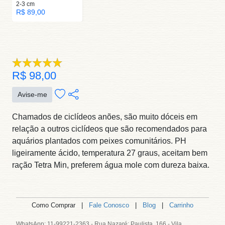
2-3 cm
R$ 89,00
R$ 98,00
Avise-me
Chamados de ciclídeos anões, são muito dóceis em
relação a outros ciclídeos que são recomendados para
aquários plantados com peixes comunitários. PH
ligeiramente ácido, temperatura 27 graus, aceitam bem
ração Tetra Min, preferem água mole com dureza baixa.
Como Comprar |
Fale Conosco
|
Blog
|
Carrinho
WhatsApp: 11-99221-2363 - Rua Nazaré; Paulista, 166 - Vila