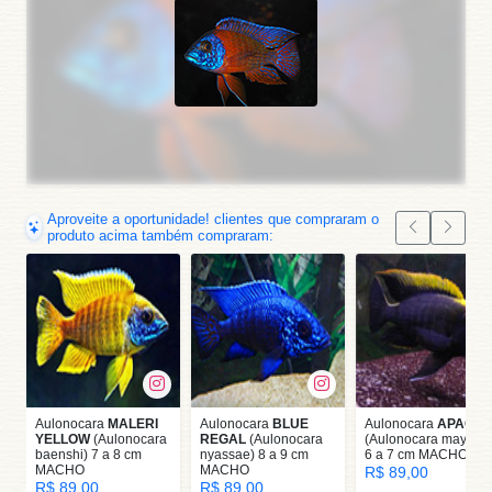
Aproveite a oportunidade! clientes que compraram o
produto acima também compraram:
Aulonocara
MALERI
Aulonocara
BLUE
Aulonocara
APACH
YELLOW
(Aulonocara
REGAL
(Aulonocara
(Aulonocara mayland
baenshi) 7 a 8 cm
nyassae) 8 a 9 cm
6 a 7 cm MACHO
MACHO
MACHO
R$ 89,00
R$ 89,00
R$ 89,00